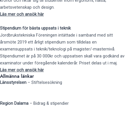
kronor och riktar sig till studenter inom ergonomi, hälsa,
arbetsvetenskap och design.
Läs mer och ansök här
Stipendium för bästa uppsats i teknik
Jordbrukstekniska Föreningen intättade i samband med sitt
årsmöte 2019 ett årligt stipendium som tilldelas en
examensuppsats i teknik/teknologi på magister/-masternivå.
Stipendiumet är på 30 000kr och uppsatsen skall vara godkänd av
examinator under föregående kalenderår. Priset delas ut i maj.
Läs mer och ansök här
Allmänna länkar
Länsstyrelsen
–
Stiftelsesökning
Region Dalarna
–
Bidrag & stipendier